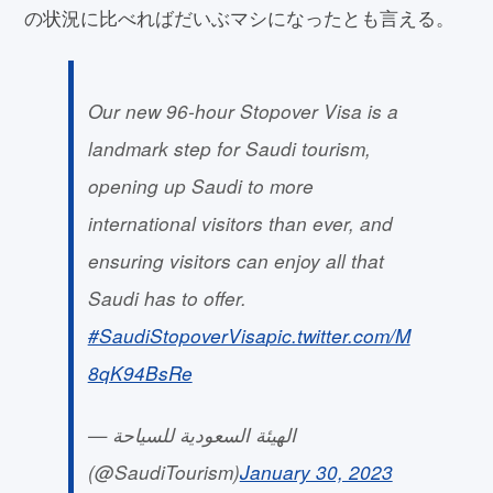
の状況に比べればだいぶマシになったとも言える。
Our new 96-hour Stopover Visa is a
landmark step for Saudi tourism,
opening up Saudi to more
international visitors than ever, and
ensuring visitors can enjoy all that
Saudi has to offer.
#SaudiStopoverVisa
pic.twitter.com/M
8qK94BsRe
— الهيئة السعودية للسياحة
(@SaudiTourism)
January 30, 2023