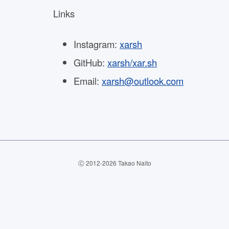
Links
Instagram:
xarsh
GitHub:
xarsh/xar.sh
Email:
xarsh@outlook.com
Ⓒ 2012-2026 Takao Naito