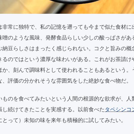
は非常に独特で、私の記憶を遡っても今まで似た食材に
味噌のような風味、発酵食品らしい少しの酸っぱさがあ
ぶ納豆らしさはまったく感じられない。コクと旨みの概
きるのではという濃厚な味わいがある。これがお茶請け
ほか、刻んで調味料として使われることもあるという。
な、評価の分かれそうな雰囲気をした絶妙な食べ物だ。
いものを食べてみたいという人間の根源的な欲求が、人
張し続けてきたことを実感する。以前食べた
タペシンコ
にとって）未知の味を来年も積極的に試してみたい。