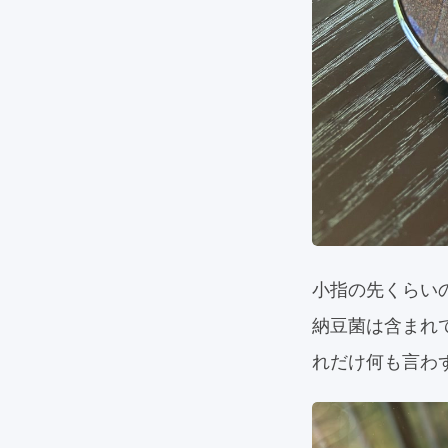
小指の先くらい
納豆菌は含まれ
れだけ何も言わ