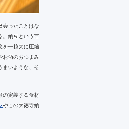
出会ったことはな
る。納豆という言
念を一粒大に圧縮
やお酒のおつまみ
うまいような、そ
類の定義する食材
ン
やこの大徳寺納