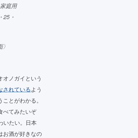
、家庭用
・25・
面〉
オオノガイという
なされている
よう
うことがわかる。
食べてみたいぞ
味わいたい。日本
はお酒が好きなの