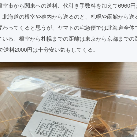
根室市から関東への送料、代引き手数料を加えて6960
。北海道の根室や稚内から送るのと、札幌や函館から送
変わってくると思うが、ヤマトの宅急便では北海道全体
ている。根室から札幌までの距離は東京から京都までの
gで送料2000円は十分安い気もしてくる。