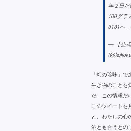
年２日だ
100グ
3131へ。
— 【公
(@kokoka
「幻の珍味」で
生き物のことを
だ。この情報だ
このツイートを
と、わたしの心の
酒とも合うとの