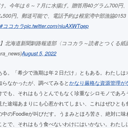
け。今年は６～７月に水揚げ。贈答用40グラム700円
ラム500円。郵送可能で、電話予約は根室湾中部漁協0153
#ココカラ
pic.twitter.com/niuAXWTqep
式】北海道新聞釧路報道部〈ココカラ～読者とつくる紙
ra_news)
August 5, 2022
ある。「希少で漁期は年２日だけ」ともある。わたしは
知らなかったが、調べてみると
かなり厳格な資源管理が
けでも、それはもうとんでもなく珍重なシロモノであろ
見た途端あまりにも心惹かれてしまい、これはぜひとも
中のFoodieが叫びだす。うまみとほろ苦さ、絶対に
ことで、それはもう食べないわけにはいかない。わたし