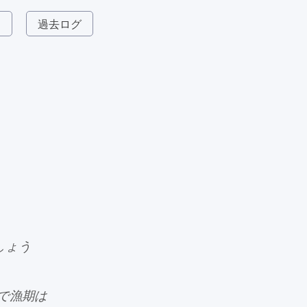
ム
過去ログ
しょう
で漁期は