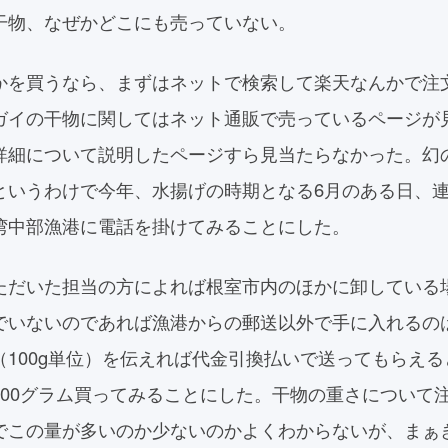
干物、なぜかどこにも売っていない。
かを買うなら、まずはネットで検索して楽天なんかで注
ガイの干物に関してはネット通販で売っているページが
詳細について説明したページすら見当たらなかった。幻
というわけで今年、水揚げの時期となる6月のある日、
湾中部漁港に電話を掛けてみることにした。
ただいた担当の方によれば根室市内のほかに卸している
でいないのであれば漁港からの郵送以外で手に入れるの
（100g単位）を伝えれば代金引換払いで送ってもらえ
300グラム買ってみることにした。干物の重さについて
でこの量が多いのか少ないのかよくわからないが、まぁ