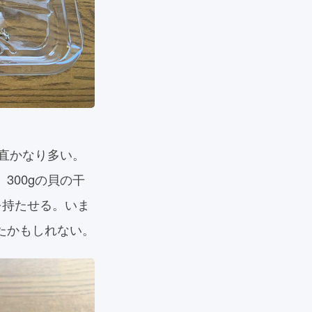
正直かなり多い。
300gの貝の干
を持たせる。いま
たかもしれない。