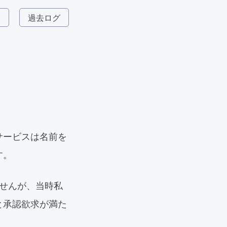
ム
過去ログ
サービスは名前を
す。
ませんが、当時私
と承認欲求が満た