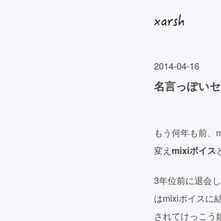
2014-04-16
名言っぽい
もう何年も前、
変え
mixiボイス
3年位前に退会し
はmixiボイ
されてけっこう